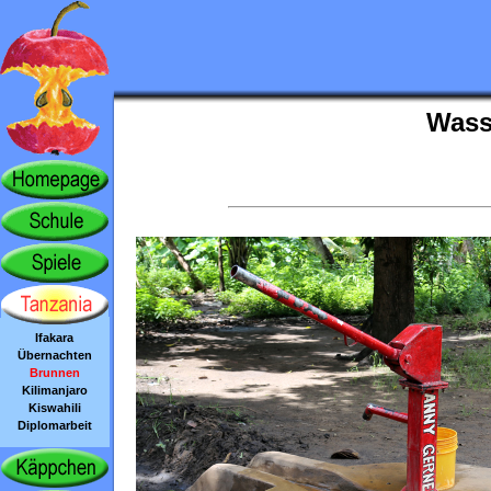
Wasse
Ifakara
Übernachten
Brunnen
Kilimanjaro
Kiswahili
Diplomarbeit