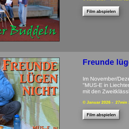
Film abspielen
Freunde lüg
Im November/Dezem
"MUS-E in Liechten
mit den Zweitkläss
© Januar 2026
- 27min 
Film abspielen