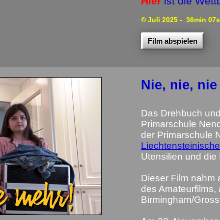
Hier
ist die Wet
© Juli 2025
- 36min 07s
Film abspielen
Nie, nie, ni
Das Drehbuch und 
Primarschule Nende
der Primarschule N
Liechtensteinisch
Utensilien und die
Dieser Film nahm 
des Amateurfilms,
Birmingham/Grossbr