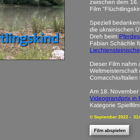
zwischen dem 16. 
Film "Flüchtlingski
Speziell bedanken 
die ukrainischen 
Dreh beim
Pferdes
Fabian Schächle f
Liechtensteinisch
Dieser Film nahm 
Weltmeisterschaft
Comacchio/Italien t
Am 18. November 
Videograndprix in 
Kategorie Spielfilm
© September 2022
- 31
Film abspielen