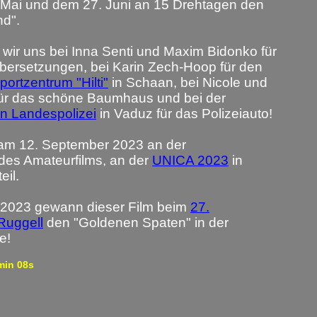
Mai und dem 27. Juni an 15 Drehtagen den
nd".
wir uns bei Inna Senti und Maxim Bidonko für
Übersetzungen, bei Karin Zech-Hoop für den
portzentrum "Hilti"
in Schaan, bei Nicole und
ür das schöne Baumhaus und bei der
en Landespolizei
in Vaduz für das Polizeiauto!
am 12. September 2023 an der
 des Amateurfilms, an der
UNICA 2023
in
eil.
2023 gewann dieser Film beim
27.
Ruggell
den "Goldenen Spaten" in der
e!
min 08s