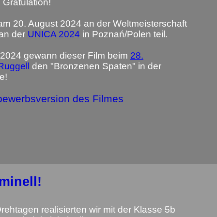
! Gratulation!
am 20. August 2024 an der Weltmeisterschaft
 an der
UNICA 2024
in Poznań/Polen teil.
2024 gewann dieser Film beim
28.
Ruggell
den "Bronzenen Spaten" in der
e!
tbewerbsversion des Filmes
minell!
rehtagen realisierten wir mit der Klasse 5b