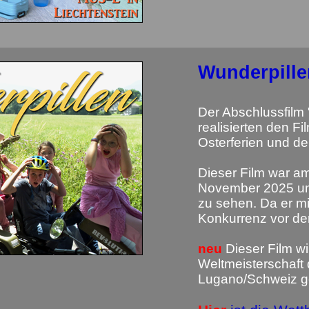
Wunderpille
Der Abschlussfilm 
realisierten den F
Osterferien und d
Dieser Film war am
November 2025 um 
zu sehen. Da er mit
Konkurrenz vor der
neu
Dieser Film w
Weltmeisterschaft
Lugano/Schweiz g