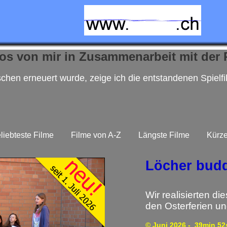
os von mir in Zusammenarbeit mit der
chen erneuert wurde, zeige ich die entstandenen Spiel
liebteste Filme
Filme von A-Z
Längste Filme
Kürze
Löcher bud
Wir realisierten d
den Osterferien u
© Juni 2026
- 39min 52