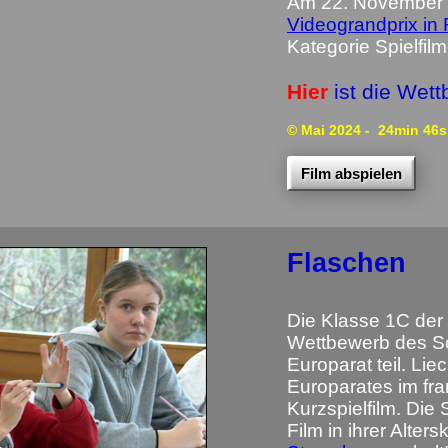
Am 22. November 
Videograndprix in 
Kategorie Spielfilm
Hier
ist die Wet
© Mai 2024
- 24min 46s
Film abspielen
Flaschen
Die Klasse 1C de
Wettbewerb des S
Europarat teil. Li
Europarates im fr
Kurzspielfilm. Di
Film in ihrer Alter