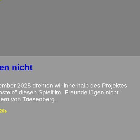
en nicht
ber 2025 drehten wir innerhalb des Projektes
stein" diesen Spielfilm "Freunde lügen nicht"
lern von Triesenberg.
20s