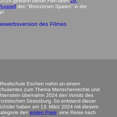
2025 gewann dieser Film beim
29.
Ruggell
den "Bronzenen Spaten" in der
e!
tbewerbsversion des Filmes
r Realschule Eschen nahm an einem
chulamtes zum Thema Menschenrechte und
echtenstein übernahm 2024 den Vorsitz des
anzösischen Strassburg. So entstand dieser
e Schüler haben am 13. März 2024 mit diesem
skategorie den
ersten Preis
, eine Reise nach