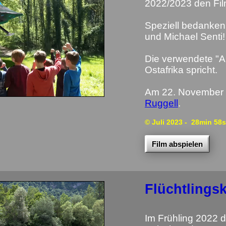
2022/2023 den Film
Speziell bedanken 
und Michael Senti! 
Die verwendete "A
Ostafrika spricht.
Am 22. November 2
Ruggell
.
© Juli 2023
- 28min 58s
Film abspielen
Flüchtlings
Im Frühling 2022 d