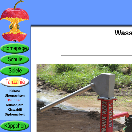
Wasse
Ifakara
Übernachten
Brunnen
Kilimanjaro
Kiswahili
Diplomarbeit